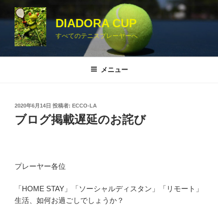
コ
ン
DIADORA CUP
テ
すべてのテニスプレーヤーへ
ン
ツ
へ
メニュー
ス
キ
ッ
投
2020年6月14日
投稿者:
ECCO-LA
プ
稿
ブログ掲載遅延のお詫び
日:
プレーヤー各位
「HOME STAY」「ソーシャルディスタン」「リモート」
生活、如何お過ごしでしょうか？