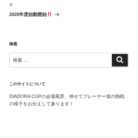
ビ
投
次
次
稿
ゲ
の
2020年度始動開始
投
ー
稿
シ
ョ
検索
ン
検
検
索
索:
このサイトについて
DIADORA CUPの会場風景、併せてプレーヤー達の熱戦
の様子をお伝えして参ります！