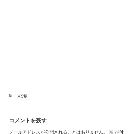
カ
未分類
テ
ゴ
リ
ー
コメントを残す
メールアドレスが公開されることはありません。
※
が付