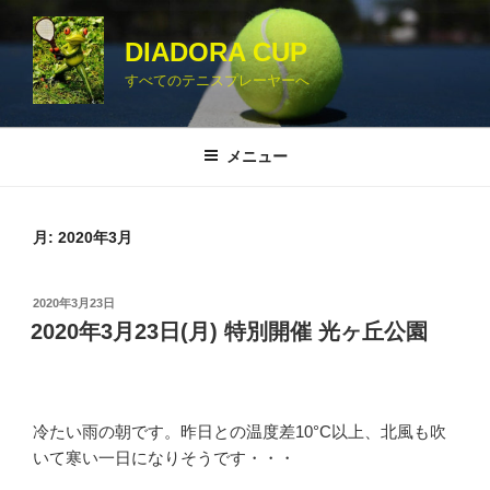
コ
ン
DIADORA CUP
テ
すべてのテニスプレーヤーへ
ン
ツ
へ
メニュー
ス
キ
ッ
月:
2020年3月
プ
投
2020年3月23日
稿
2020年3月23日(月) 特別開催 光ヶ丘公園
日:
冷たい雨の朝です。昨日との温度差10°C以上、北風も吹
いて寒い一日になりそうです・・・