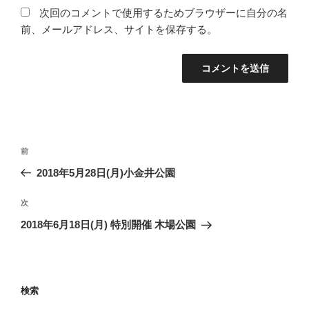
次回のコメントで使用するためブラウザーに自分の名
前、メールアドレス、サイトを保存する。
投
過
前
稿
去
2018年5月28日(月)小金井公園
ナ
の
ビ
投
次
次
稿
ゲ
の
2018年6月18日(月) 特別開催 木場公園
投
ー
稿
シ
ョ
検索
ン