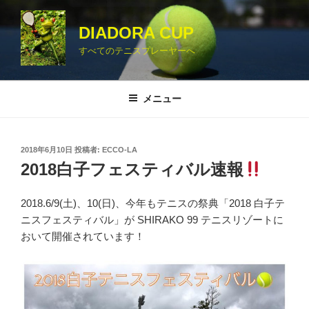
コ
ン
DIADORA CUP
テ
すべてのテニスプレーヤーへ
ン
ツ
へ
メニュー
ス
キ
ッ
投
2018年6月10日
投稿者:
ECCO-LA
プ
稿
2018白子フェスティバル速報
日:
2018.6/9(土)、10(日)、今年もテニスの祭典
「2018 白子テ
ニスフェスティバル」
が SHIRAKO 99 テニスリゾートに
おいて開催されています！