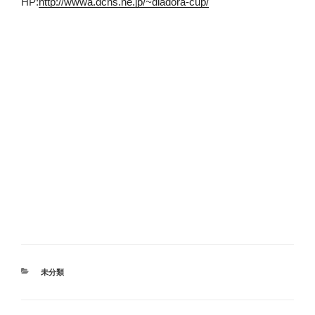
HP:
http://wwwa.dcns.ne.jp/~diadora-cup/
カ
未分類
テ
ゴ
リ