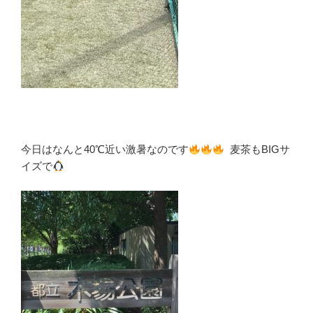
今日はなんと40℃近い激暑なのです
麦茶もBIGサ
イズで