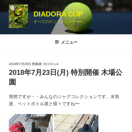
コ
ン
DIADORA CUP
テ
すべてのテニスプレーヤーへ
ン
ツ
へ
メニュー
ス
キ
ッ
投
2018年7月28日
投稿者:
ECCO-LA
プ
稿
2018年7月23日(月) 特別開催 木場公
日:
園
突然ですが・・みんなのジャグコレクションです。水筒
派、ペットボトル派と様々ですね〜