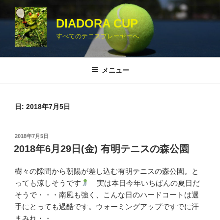
コ
ン
DIADORA CUP
テ
すべてのテニスプレーヤーへ
ン
ツ
へ
メニュー
ス
キ
ッ
日:
2018年7月5日
プ
投
2018年7月5日
稿
2018年6月29日(金) 有明テニスの森公園
日:
樹々の隙間から朝陽が差し込む有明テニスの森公園。と
っても涼しそうです
実は本日今年いちばんの夏日だ
そうで・・・南風も強く、こんな日のハードコートは選
手にとっても過酷です。ウォーミングアップですでに汗
まみれ・・