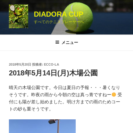
コ
ン
DIADORA CUP
テ
すべてのテニスプレーヤーへ
ン
ツ
へ
メニュー
ス
キ
ッ
投
2018年5月20日
投稿者:
ECCO-LA
プ
稿
2018年5月14日(月)木場公園
日:
晴天の木場公園です。今日は夏日の予報・・・暑くなり
そうです。昨夜の雨から今朝の空は真っ青ですねー
受
付にも陽が差し始めました。明け方までの雨のためコー
トの砂も重そうです。