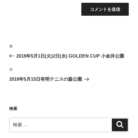
投
過
前
稿
去
2018年5月1日(火)2日(水) GOLDEN CUP 小金井公園
ナ
の
ビ
投
次
次
稿
ゲ
の
2018年5月15日有明テニスの森公園
投
ー
稿
シ
ョ
検索
ン
検
検
索
索: