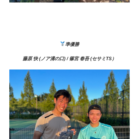
準優勝
藤原 快 (ノア溝の口)
/ 篠宮 春吾 (セサミTS）