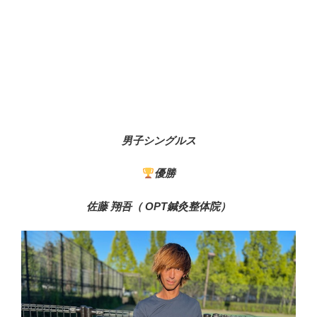
男子シングルス
優勝
佐藤 翔吾（ OPT鍼灸整体院）