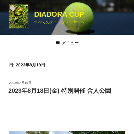
コ
ン
DIADORA CUP
テ
すべてのテニスプレーヤーへ
ン
ツ
へ
メニュー
ス
キ
ッ
日:
2023年8月19日
プ
投
2023年8月19日
稿
2023年8月18日(金) 特別開催 舎人公園
日: