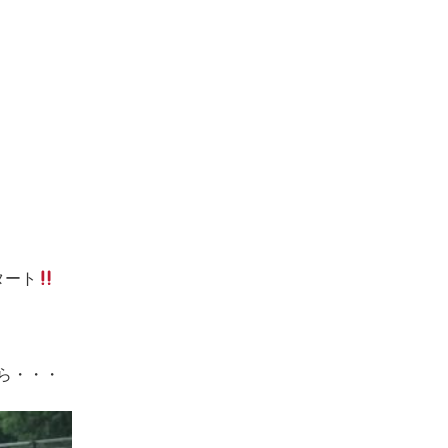
タート
ら・・・