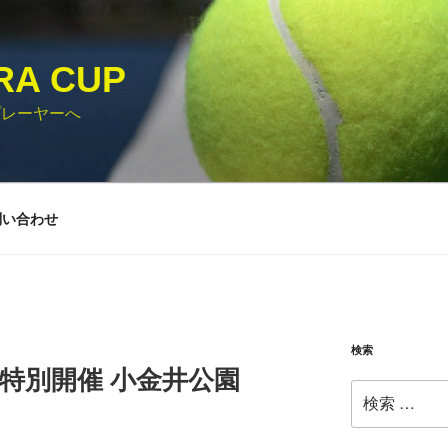
RA CUP
プレーヤーへ
問い合わせ
検索
火) 特別開催 小金井公園
検
索: