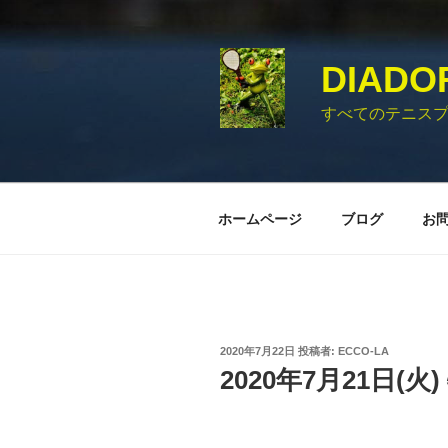
コ
ン
テ
DIADO
ン
ツ
すべてのテニス
へ
ス
キ
ッ
ホームページ
ブログ
お
プ
投
2020年7月22日
投稿者:
ECCO-LA
稿
2020年7月21日(
日: