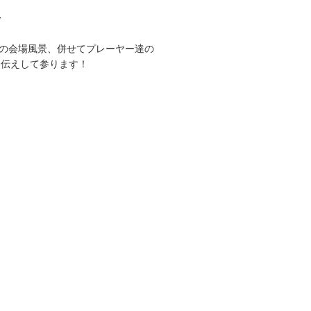
て
CUPの会場風景、併せてプレーヤー達の
お伝えして参ります！