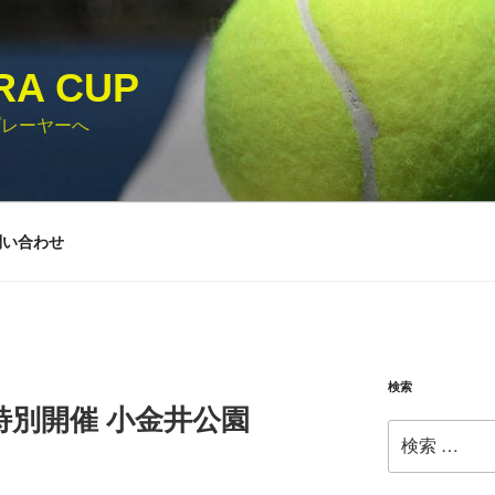
RA CUP
プレーヤーへ
問い合わせ
検索
) 特別開催 小金井公園
検
索: