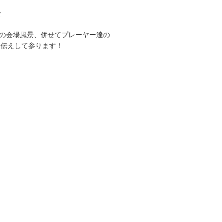
て
CUPの会場風景、併せてプレーヤー達の
お伝えして参ります！