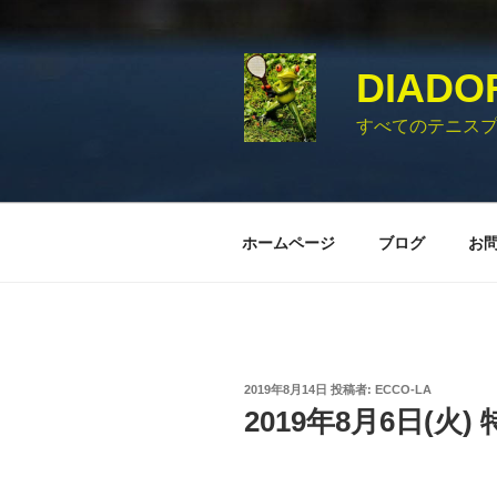
コ
ン
テ
DIADO
ン
ツ
すべてのテニス
へ
ス
キ
ッ
ホームページ
ブログ
お
プ
投
2019年8月14日
投稿者:
ECCO-LA
稿
2019年8月6日(火
日: