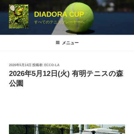
コ
ン
DIADORA CUP
テ
すべてのテニスプレーヤーへ
ン
ツ
へ
メニュー
ス
キ
ッ
投
2026年5月14日
投稿者:
ECCO-LA
プ
稿
2026年5月12日(火) 有明テニスの森
日:
公園