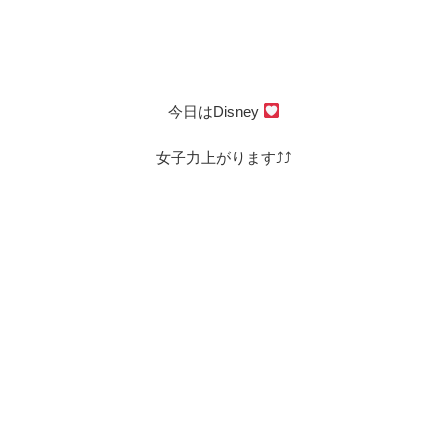
今日はDisney
女子力上がります⤴︎⤴︎