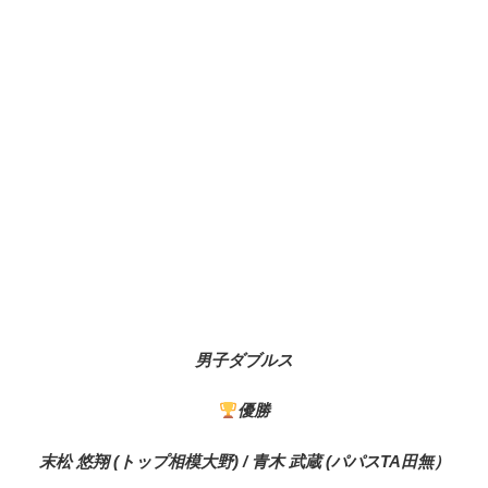
男子ダブルス
優勝
末松 悠翔 (トップ相模大野) / 青木 武蔵 (パパスTA田無）