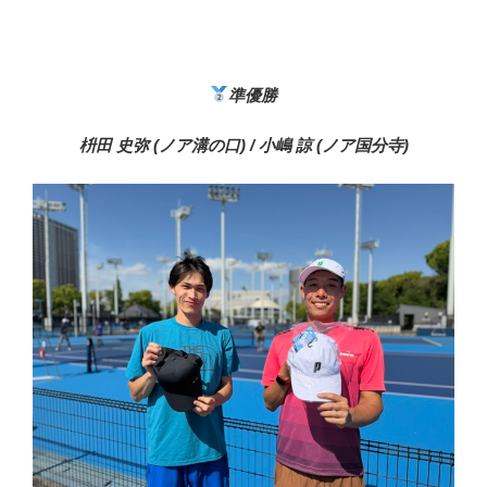
準優勝
枡田 史弥 (ノア溝の口) / 小嶋 諒 (ノア国分寺)