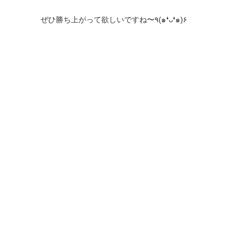
ぜひ勝ち上がって欲しいですね〜٩(๑❛ᴗ❛๑)۶