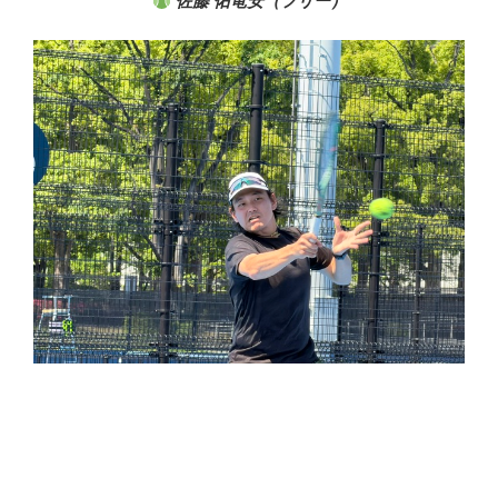
佐藤 佑竜安（
フリー
）