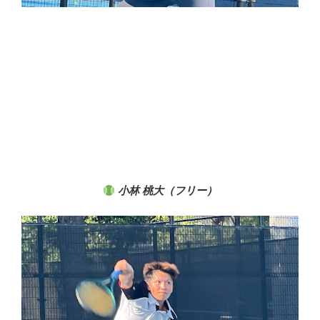
小林 桃大（
フリー
）