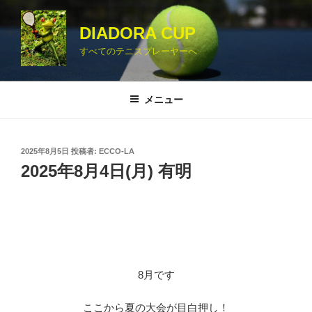
コ
ン
DIADORA CUP
テ
すべてのテニスプレーヤーへ
ン
ツ
へ
メニュー
ス
キ
ッ
投
2025年8月5日
投稿者:
ECCO-LA
プ
稿
2025年8月4日(月) 有明
日:
8月です
ここから夏の大会が目白押し！