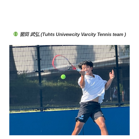
習田 武弘 (Tuhts
Univewcity Varcity Tennis team )