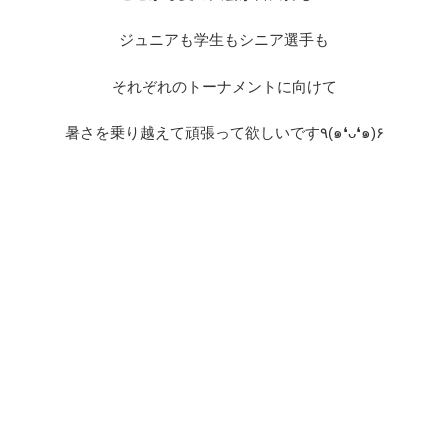
ジュニアも学生もシニア選手も
それぞれのトーナメントに向けて
暑さを乗り越えて頑張って欲しいです٩(๑❛ᴗ❛๑)۶