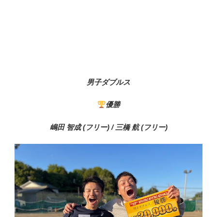
男子ダブルス
優勝
嶋田 智成 (フリー) / 三橋 航 (フリー)