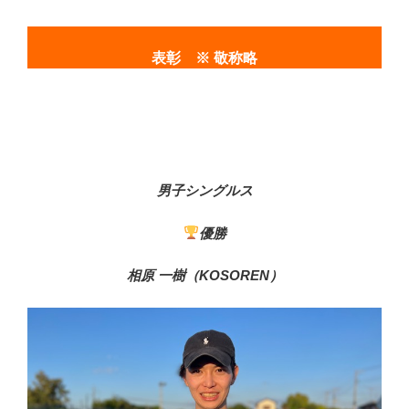
表彰 ※ 敬称略
男子シングルス
優勝
相原 一樹（KOSOREN）