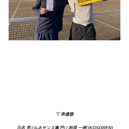
準優勝
川名 亮 (ルネサンス亀戸) / 相原 一樹 (KOSOREN)