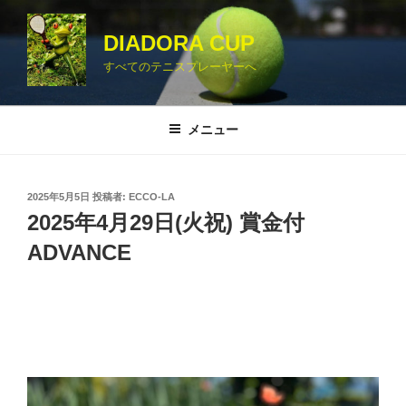
コ
ン
DIADORA CUP
テ
すべてのテニスプレーヤーへ
ン
ツ
へ
メニュー
ス
キ
ッ
投
2025年5月5日
投稿者:
ECCO-LA
プ
稿
2025年4月29日(火祝) 賞金付
日:
ADVANCE