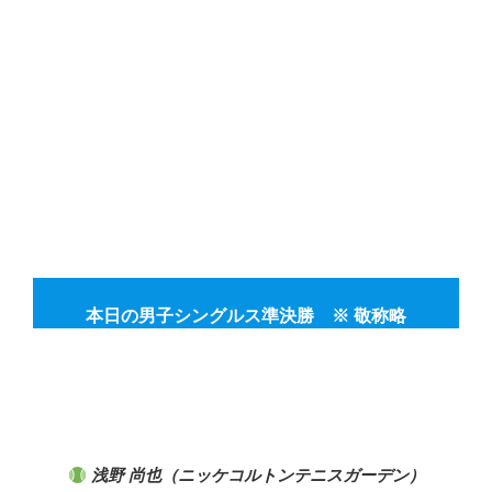
本日の男子シングルス準決勝 ※ 敬称略
浅野 尚也（ニッケコルトンテニスガーデン）