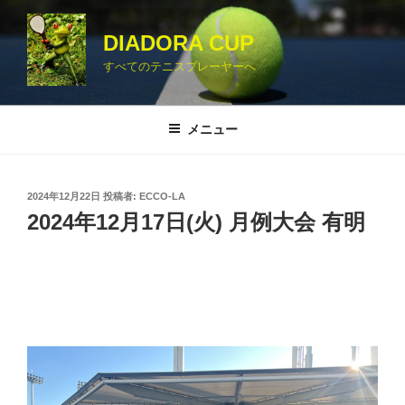
コ
ン
DIADORA CUP
テ
すべてのテニスプレーヤーへ
ン
ツ
へ
メニュー
ス
キ
ッ
投
2024年12月22日
投稿者:
ECCO-LA
プ
稿
2024年12月17日(火) 月例大会 有明
日: