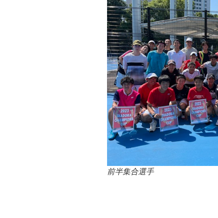
前半集合選手