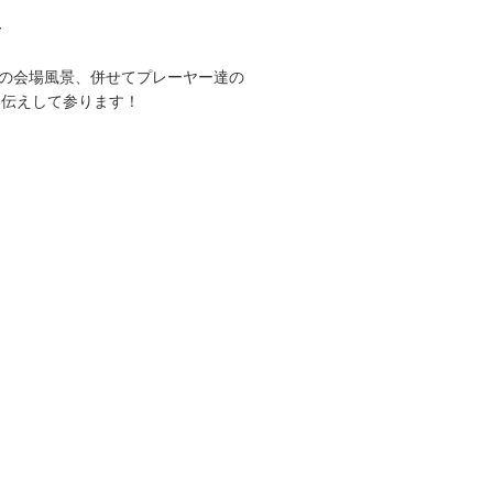
て
CUPの会場風景、併せてプレーヤー達の
お伝えして参ります！