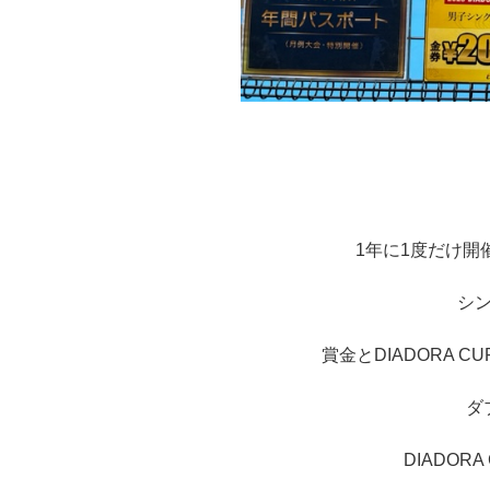
1年に1度だけ開催
シ
賞金とDIADORA 
ダ
DIADOR