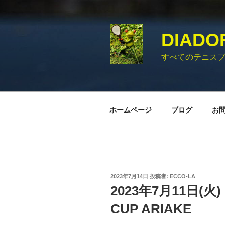
コ
ン
テ
DIADO
ン
ツ
すべてのテニス
へ
ス
キ
ッ
ホームページ
ブログ
お
プ
投
2023年7月14日
投稿者:
ECCO-LA
稿
2023年7月11日(火)
日:
CUP ARIAKE