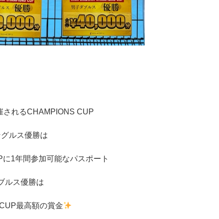
されるCHAMPIONS CUP
ングルス優勝は
CUPに1年間参加可能なパスポート
ブルス優勝は
A CUP最高額の賞金