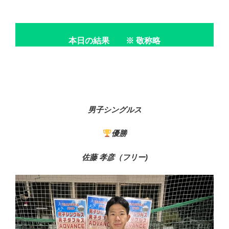
本日の結果 ※ 敬称略
男子シングルス
優勝
佐藤 孝彦（フリー)