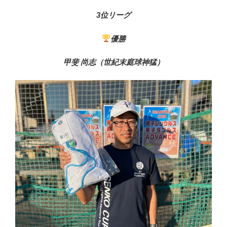
3位リーグ
優勝
甲斐 尚志（世紀末庭球神猛）