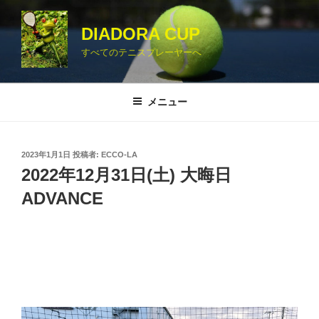
コ
ン
DIADORA CUP
テ
すべてのテニスプレーヤーへ
ン
ツ
へ
メニュー
ス
キ
ッ
投
2023年1月1日
投稿者:
ECCO-LA
プ
稿
2022年12月31日(土) 大晦日
日:
ADVANCE