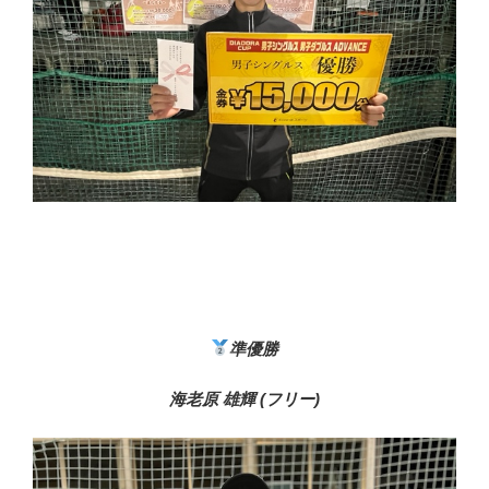
準優勝
海老原 雄輝 (
フリー)