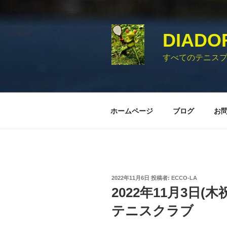
コ
ン
テ
DIADO
ン
ツ
すべてのテニス
へ
ス
キ
ッ
ホームページ
ブログ
お
プ
投
2022年11月6日
投稿者:
ECCO-LA
稿
2022年11月3日(
日:
テニスクラブ