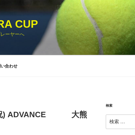
RA CUP
プレーヤーへ
問い合わせ
検索
木祝) ADVANCE 大熊
検
索: