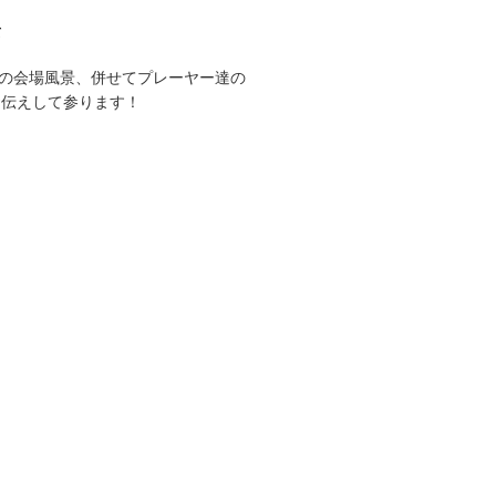
て
CUPの会場風景、併せてプレーヤー達の
お伝えして参ります！