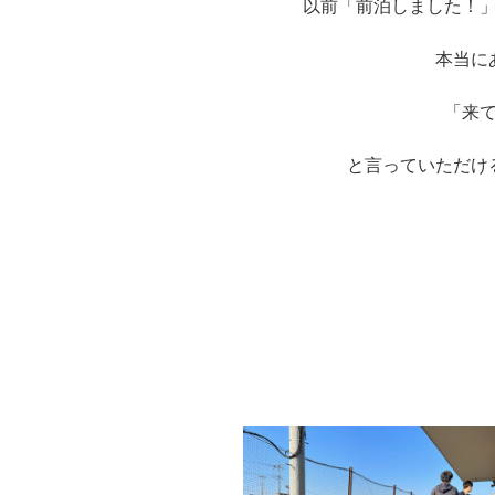
以前「前泊しました！
本当に
「来
と言っていただけ