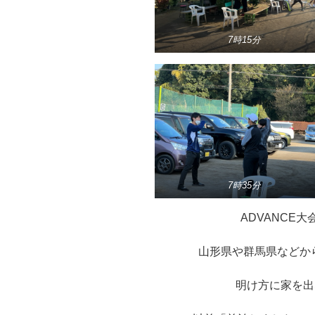
7時15分
7時35分
ADVANCE
山形県や群馬県などか
明け方に家を