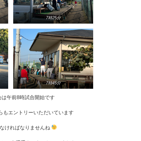
7時25分
7時45分
大会は午前8時試合開始です
らもエントリーいただいています
出なければなりませんね