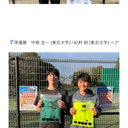
準優勝 中根 圭一 (東京大学) / 紀村 樹 (東京大学) ペア