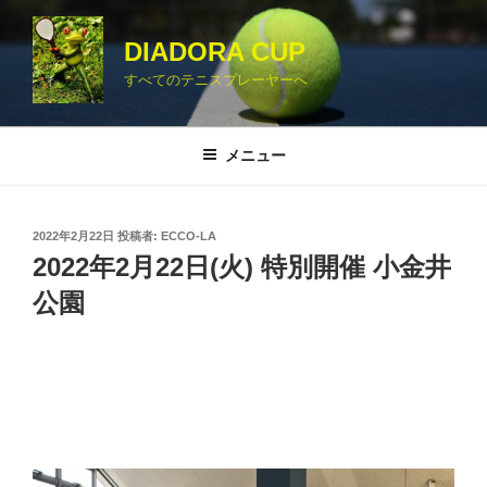
コ
ン
DIADORA CUP
テ
すべてのテニスプレーヤーへ
ン
ツ
へ
メニュー
ス
キ
ッ
投
2022年2月22日
投稿者:
ECCO-LA
プ
稿
2022年2月22日(火) 特別開催 小金井
日:
公園