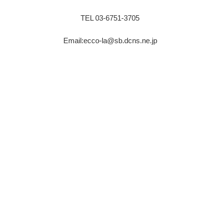
TEL 03-6751-3705
Email:ecco-la@sb.dcns.ne.jp