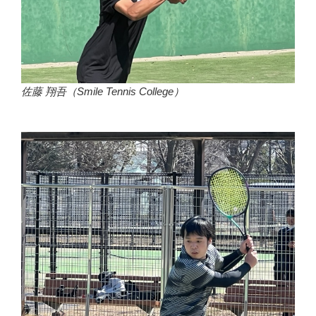
佐藤 翔吾（Smile Tennis College）