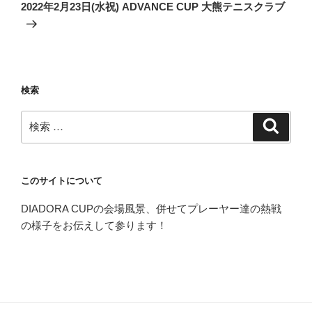
稿
ゲ
の
2022年2月23日(水祝) ADVANCE CUP 大熊テニスクラブ
投
ー
稿
シ
ョ
ン
検索
検
検
索
索:
このサイトについて
DIADORA CUPの会場風景、併せてプレーヤー達の熱戦
の様子をお伝えして参ります！