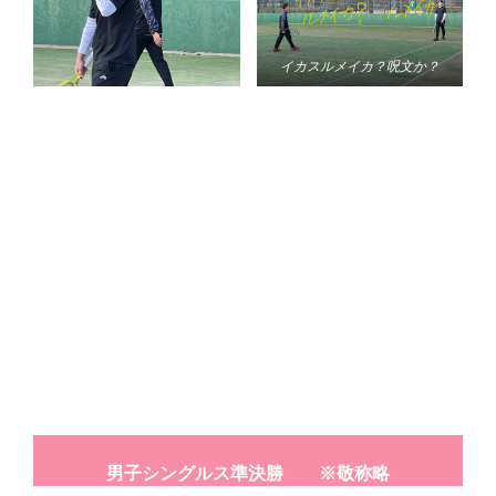
イカスルメイカ？呪文か？
男子シングルス準決勝 ※敬称略