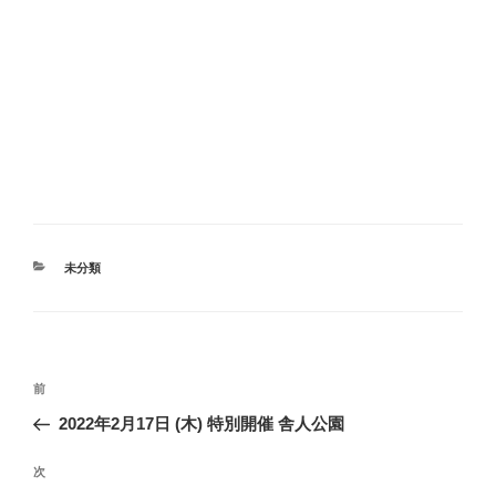
カ
未分類
テ
ゴ
リ
ー
投
過
前
稿
去
2022年2月17日 (木) 特別開催 舎人公園
ナ
の
ビ
投
次
次