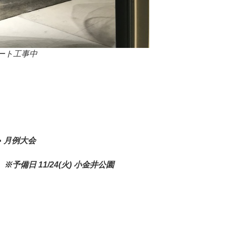
コート工事中
▪︎ 月例大会
園 ※予備日 11/24(火) 小金井公園