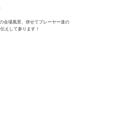
て
CUPの会場風景、併せてプレーヤー達の
お伝えして参ります！