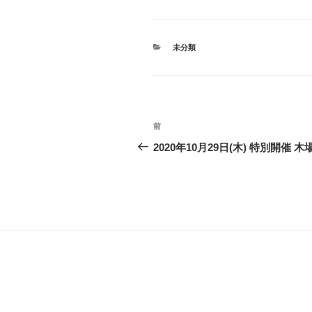
カ
未分類
テ
ゴ
リ
ー
投
過
前
稿
去
2020年10月29日(木) 特別開催 
の
ナ
投
ビ
稿
ゲ
ー
シ
ョ