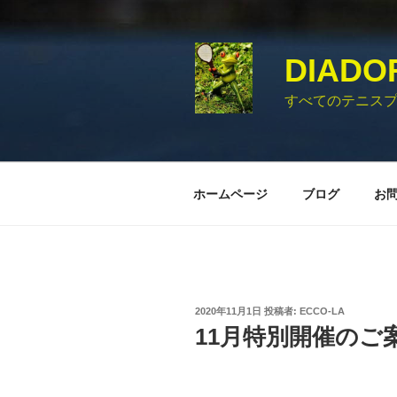
コ
ン
テ
DIADO
ン
ツ
すべてのテニス
へ
ス
キ
ッ
ホームページ
ブログ
お
プ
投
2020年11月1日
投稿者:
ECCO-LA
稿
11月特別開催のご
日: