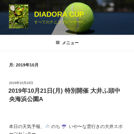
コ
ン
DIADORA CUP
テ
すべてのテニスプレーヤーへ
ン
ツ
へ
メニュー
ス
キ
ッ
月:
2019年10月
プ
投
2019年10月24日
稿
2019年10月21日(月) 特別開催 大井ふ頭中
日:
央海浜公園A
本日の天気予報、
のち
いや〜な雲行きの大井スポ
ーツセンター。