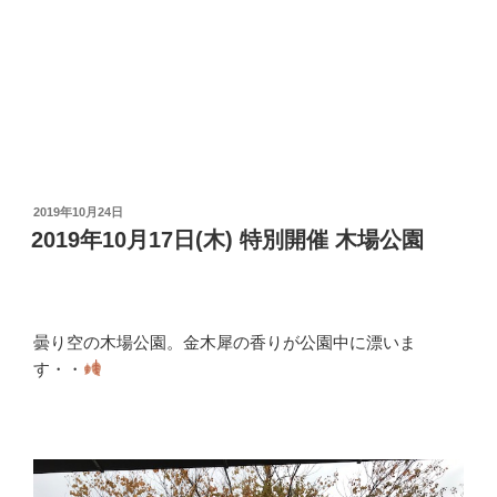
投
2019年10月24日
稿
2019年10月17日(木) 特別開催 木場公園
日:
曇り空の木場公園。金木犀の香りが公園中に漂いま
す・・