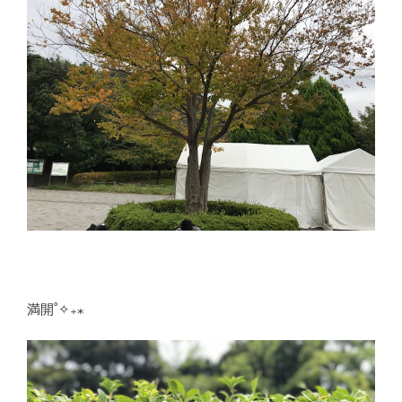
満開˚✧₊⁎